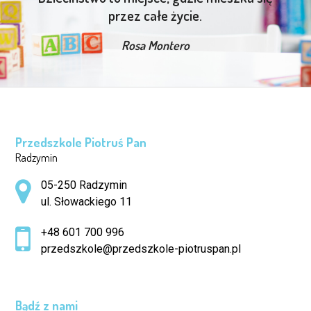
przez całe życie.
Rosa Montero
Przedszkole Piotruś Pan
Radzymin
Adres pocztowy:
05-250 Radzymin
ul. Słowackiego 11
+48 601 700 996
przedszkole@przedszkole-piotruspan.pl
Bądź z nami